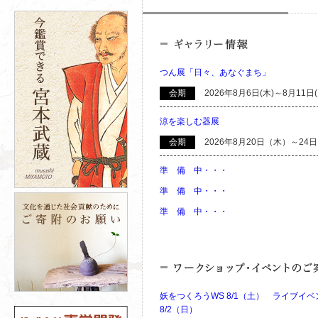
つん展「日々、あなぐまち」
会期
2026年8月6日(木)～8月11日
涼を楽しむ器展
会期
2026年8月20日（木）～24
準 備 中・・・
準 備 中・・・
準 備 中・・・
妖をつくろうWS 8/1（土） ライブイ
8/2（日）