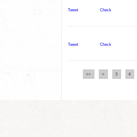
Tweet
Check
1111111
Tweet
Check
<<
<
3
4