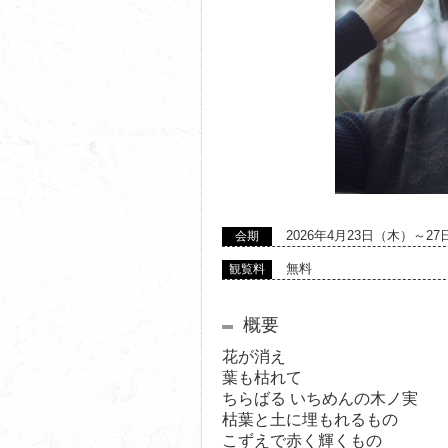
2026年4月23日（木）～2
会期
無料
観覧料
概要
花が消え
葉も枯れて
ちらばる いちめんの木ノ実
枯葉と土に埋もれるもの
こずえで赤く輝くもの