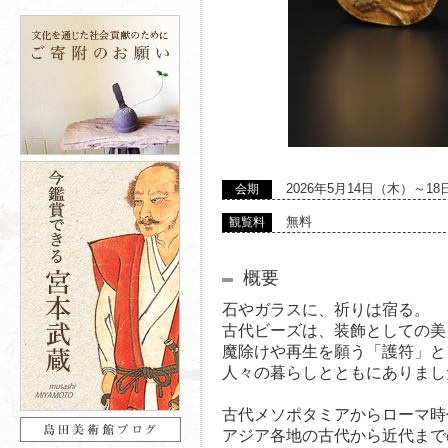
2026年5月14日（木）～1
会期
無料
観覧料
概要
石やガラスに、祈りは宿る。
古代ビーズは、装飾としての美
魔除けや再生を願う「護符」と
人々の暮らしとともにありまし
古代メソポタミアからローマ時
アジア各地の古代から近代まで