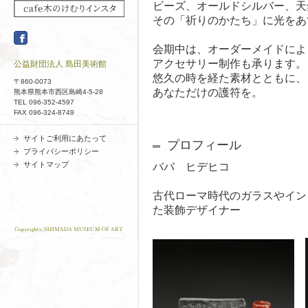
ビーズ、オールドシルバー、天
その「祈りのかたち」に光をあ
会期中は、オーダーメイドによ
アクセサリー制作も承ります。
公益財団法人 島田美術館
悠久の時を経た素材とともに、
〒860-0073
あなただけの護符を。
熊本県熊本市西区島崎4-5-28
TEL 096-352-4597
FAX 096-324-8749
サイトご利用にあたって
プロフィール
プライバシーポリシー
サイトマップ
ババ ヒデヒコ
古代ローマ時代のガラスやイン
た装飾デザイナー