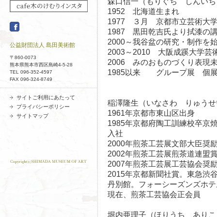
森口信一（もりぐち しんいち
1952 北海道生まれ
1977 ３月 京都市立芸術大
1987 黒田乾吉氏より拭漆の
2000～我谷盆の研究・制作を
公益財団法人 島田美術館
2003～2010 大阪成蹊大学
〒860-0073
2006 みのおものづくり表現
熊本県熊本市西区島崎4-5-28
1985以来 グループ展 個
TEL 096-352-4597
FAX 096-324-8749
サイトご利用にあたって
稲澤隆生（いなさわ りゅうせ
プライバシーポリシー
1961年京都市東山区出身
サイトマップ
1985年京都府陶工訓練校卒
入社
2000年煎茶工芸展文部大臣奨
2002年煎茶工芸展煎茶道連盟
2007年煎茶工芸展工芸協会奨
2015年京都新聞社賞。東急
丹別館。フォーシーズンズホテ
現在、煎茶工芸協会正会員
堀内亜理子（ほりうち ありこ