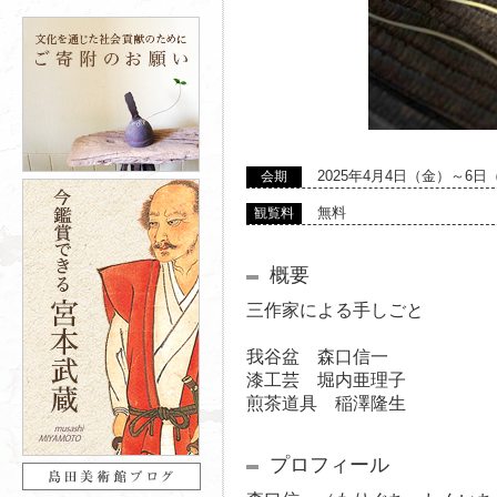
2025年4月4日（金）～6日
会期
無料
観覧料
概要
三作家による手しごと
我谷盆 森口信一
漆工芸 堀内亜理子
煎茶道具 稲澤隆生
プロフィール