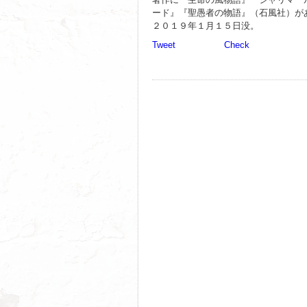
ード』『聖愚者の物語』（石風社）が
２０１９年１月１５日没。
Tweet
Check