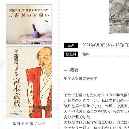
2021年6月3日(木)～13日(日
会期
無料
観覧料
概要
甲斐大策展に寄せて
初めてお会いしたのが１９８０年代後
た個展のときでした。私は文化部の一
強烈な第一印象でした。作風こそ異国
人々や荒漠たる自然を描いたものでし
あり衣装でした。
大柄な体躯と精悍で浅黒い顔、自信に
クセサリー類は、体を動かすたびにカ