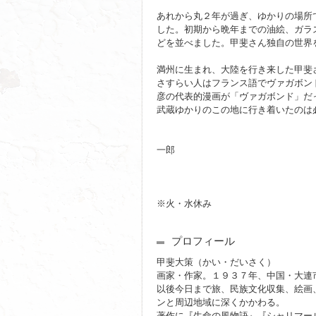
あれから丸２年が過ぎ、ゆかりの場所
した。初期から晩年までの油絵、ガラ
どを並べました。甲斐さん独自の世界
満州に生まれ、大陸を行き来した甲斐
さすらい人はフランス語でヴァガボンドV
彦の代表的漫画が「ヴァガボンド」だ
武蔵ゆかりのこの地に行き着いたのは
２０２１年６月 
一郎
※火・水休み
プロフィール
甲斐大策（かい・だいさく）
画家・作家。１９３７年、中国・大連市
以後今日まで旅、民族文化収集、絵画
ンと周辺地域に深くかかわる。
著作に『生命の風物語』『シャリマー