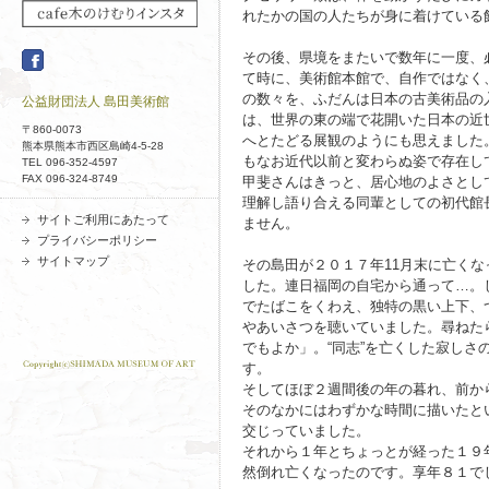
れたかの国の人たちが身に着けている
その後、県境をまたいで数年に一度、
て時に、美術館本館で、自作ではなく
の数々を、ふだんは日本の古美術品の
公益財団法人 島田美術館
は、世界の東の端で花開いた日本の近
〒860-0073
へとたどる展観のようにも思えました
熊本県熊本市西区島崎4-5-28
もなお近代以前と変わらぬ姿で存在し
TEL 096-352-4597
FAX 096-324-8749
甲斐さんはきっと、居心地のよさとし
理解し語り合える同輩としての初代館
サイトご利用にあたって
ません。
プライバシーポリシー
サイトマップ
その島田が２０１７年11月末に亡く
した。連日福岡の自宅から通って…。
でたばこをくわえ、独特の黒い上下、
やあいさつを聴いていました。尋ねた
でもよか」。“同志”を亡くした寂しさ
す。
そしてほぼ２週間後の年の暮れ、前か
そのなかにはわずかな時間に描いたと
交じっていました。
それから１年とちょっとが経った１９
然倒れ亡くなったのです。享年８１で