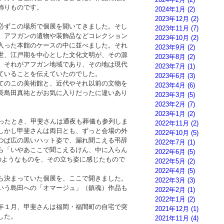
飾りものです。
2024年1月
(2)
2023年12月
(2)
必ずこの場所で個展を開いてきました。そし
2023年11月
(7)
、アフガンの遺物や装飾品などコレクション
2023年10月
(2)
入った本館のケースの中に並べました。それ
2023年9月
(2)
世、江戸期を中心とした文化文明が、その源
2023年8月
(2)
。それがアフガン地域であり、その地は現代
2023年7月
(1)
ていることを伝えていたのでした。
2023年6月
(3)
てのこの美術館と、近代やそれ以前の文物を
2023年4月
(6)
長島田真祐とがお気に入りだったに違いあり
2023年3月
(5)
2023年2月
(7)
2023年1月
(2)
なったとき、甲斐さんは通夜も葬儀も参列しま
2022年11月
(2)
しかし甲斐さんは両日とも、ずっと会場の外
2022年10月
(5)
つば広の黒いハット姿で、漏れ聞こえる弔辞
2022年7月
(1)
ら「いやあここで聞こえるけん、中に入らん
2022年6月
(5)
のようなものを、その立ち姿に感じたもので
2022年5月
(2)
2022年4月
(5)
ら決まっていた個展を、ここで開きました。
2022年3月
(3)
いう島田への「オマージュ」（鎮魂）作品も
2022年2月
(1)
2022年1月
(2)
年１月、甲斐さんは福岡・福間町の自宅で突
2021年12月
(1)
した。
2021年11月
(4)