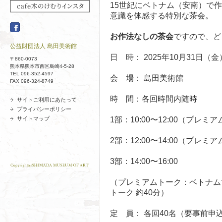
15世紀にベトナム（安南）で
意識を体感する特別な茶会。
お作法なしの茶会
ですので、ど
公益財団法人 島田美術館
日 時： 2025年10月31日（金
〒860-0073
熊本県熊本市西区島崎4-5-28
TEL 096-352-4597
会 場： 島田美術館
FAX 096-324-8749
時 間：各回時間内随時
サイトご利用にあたって
プライバシーポリシー
サイトマップ
1部：10:00〜12:00（プレミ
2部：12:00〜14:00（プレミ
3部：14:00〜16:00
（プレミアムトーク：ベトナム
トーク 約40分）
定 員： 各回40名（要事前申